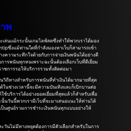
ภาพ
ะเล่นแม้กระนั้นเกมไลฟ์สดซึ่งทำให้พวกเราได้มอง
tipซึ่งแม้ท่านใดที่กำลังมองหาเว็บก็สามารถเข้า
างความระทึกใจด้วยกับการจ่ายเงินพนันได้อย่างดี
รพนันทุกหนเพราะฉะนั้นต้องเลือกเว็บที่ดีเยี่ยม
ข้าราชการรอให้บริการรวมทั้งติดต่อมา
นวิถีทางสำหรับการพนันที่ทำเงินได้มากมายที่สุด
ด้ในช่วงเวลานี้จะมีความบันเทิงและก็เบิกบานต่อ
้บริการได้อย่างยอดเยี่ยมที่สุดแล้วก็สำหรับเพื่อ
นั้นวันนี้พวกเรามีเว็บที่จะมาเสนอแนะให้ท่านได้
ด้เป็นศูนย์รวมการชำระเงินพนันทุกแบบอย่างให้
ต่ละวันไม่มีทางหยุดต้องการมีตัวเลือกสำหรับในการ