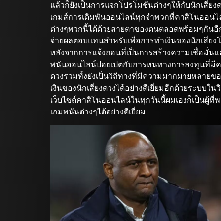
แล้วก็ยังเป็นการแจกโปรโมชั่นต่างๆให้กับนักเสี่
เกมส์การเดิมพันออนไลน์ทุกจำพวกที่คาสิโนออนไ
ต่างๆพวกนี้ได้ด้วยสายตาของตนตลอดพร้อมๆกันอีก
จ่ายผลตอบแทนสำหรับเพื่อการทำเงินของนักเสี่ยงโช
หลังจากการแจ้งถอนที่เป็นการสร้างความเชื่อมั่นและ
พนันออนไลน์ปอยเปตกับการหนทางการลงทุนที่มีคว
ดวงรวมทั้งยังเป็นวิถีทางที่มีความมากมายหลายขอเ
เงินของนักเสี่ยงดวงได้อย่างดีเยี่ยมอีกด้วยระบบใน
เว็บไซต์คาสิโนออนไลน์ในทุกวันนี้ผมเองก็เป็นผู้ที
เกมพนันต่างๆได้อย่างดีเยี่ยม