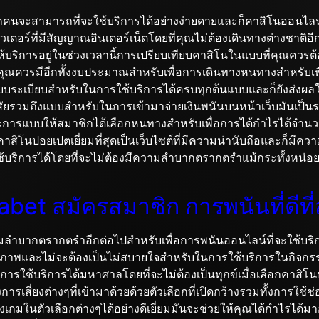
คนจะสามารถที่จะใช้บริการได้อย่างง่ายดายและก็คาสิโนออนไลน์น
ิวเตอร์ที่มีสัญญาณอินเตอร์เน็ตโดยที่คุณไม่ต้องเดินทางต่างชาติอ
ห้บริการอยู่ในช่วงเวลานี้การเปรียบเทียบคาสิโนในแบบที่คุณควรต้อ
่งคุณควรมีอีกทั้งงบประมาณสำหรับเพื่อการเดินทางหนทางสำหรับเพ
ีระบบระเบียบสำหรับในการใช้บริการได้ครบทุกต้นแบบและก็ยังส่
งสงสัยรวมถึงแบบสำหรับในการเข้ามาจ่ายเงินพนันบนหน้าเว็บมันเ
การแบบให้สมาชิกได้เลือกหนทางสำหรับเพื่อการได้กำไรได้จำนวน
าสิโนปอยเปต​เยี่ยมที่สุด​เป็นเว็บไซต์ที่มีความน่านับถือและก็มีคว
ช้บริการได้โดยที่จะไม่ต้องมีความลำบากตรากตรำแม้กระทั้งหน่อยเ
abet สมัครสมาชิก การพนันที่ดีที่
ลำบากตรากตรำอีกต่อไปสำหรับเพื่อการพนันออนไลน์ที่จะใช้บริการไ
คุณภาพและไม่จะต้องเป็นไม่สบายใจสำหรับในการใช้บริการในกิจกรร
อการใช้บริการได้มหาศาลโดยที่จะไม่ต้องเป็นทุกข์เมื่อเลือกคาสิโน
ารเสี่ยงต่างๆที่เข้ามาด้วยด้วยตัวเลือกที่เปิดกว้างรวมทั้งการใช้ช
องเกมในตัวเลือกต่างๆได้อย่างดีเยี่ยมมันจะช่วยให้คุณได้กำไรได้มา