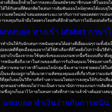
อย่างดีเยี่ยมอีกด้วยในการลงทะเบียนสมัครสมาชิกบนคาสิโนออนไ
กได้ให้กับคนที่ติดอกติดใจเล่นการเดิมพันออนไลน์ทุกคนได้แบบจุ
ี้ความสดใหม่สม่ำเสมอตลอดระยะเวลากับการถ่ายทอดสดการเล่นกา
รลงทุนกับเจ้ามือโดยตรงโดยทันทีอีกด้วยกับการไม่มีเอเย่นต์หรือ
็บแทงบอล ทางเข้า ufabet ภาษา
ำเงินให้กับนักเล่นการพนันทุกคนได้อย่างดีเยี่ยมแน่ๆรวมทั้งยังเ
เปตดีที่สุดเมื่อคุณอยากได้ใช้ตัวเลือกที่ดีโดยยิ่งไปกว่านั้นวิธีทำ
ย่างไรเนื่องจากจะใช้จุดแข็งของแบบเกมพวกนี้หรือแบบที่น่าดึงด
รพนันเพื่อถึงเวลาในส่วนของเพื่อการรับเงินคุณจะใช้ช่องทางหรือ
ันมีความหมายว่าคาสิโนออนไลน์กลุ่มนี้จะสามารถช่วยตอบโต้ในส
จำเป็นจะต้องอยู่ภายใต้แนวความคิดของคุณเองที่เกี่ยวกับความแจ่
่สุดก็เลยเป็นวิถีทางที่สร้างความแน่ใจต่อการลงทุนให้กับนักเสี่ยง
ี่ยงโชคทุกคนอย่างชัดเจนไม่ว่าจะเป็นความนานัปการของเกมการเดิม
มซึ่งถูกเก็บเอาไว้ภายในหนทางดังที่กล่าวมาแล้วข้างต้นอย่างสมบ
แทงบอล ทำเงินง่ายกับการพนัน