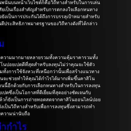
นพนันบนหน้าเว็บไซต์ก็คือวิถีทางสำหรับในการเล่น
องสงสัยเป็นเรื่องสำคัญสำหรับการตกลงใจเลือกหนทาง
งยังเป็นการประกันได้ถึงการบรรลุเป้าหมายสำหรับ
ันตีประสิทธิภาพมาตรฐานของวิถีทางดังที่ได้กล่าว
ม
กับความมากมายหลายรวมทั้งความคุ้มราคารวมทั้ง
โนปอยเปตดีที่สุดสำหรับลงทุนไม่ว่าคุณจะใช้ตัว
ทั้งการใช้จังหวะที่เหนือกว่านั้นเพื่อสร้างแนวทาง
มันจะช่วยทำให้คุณได้กำไรได้มากเพิ่มขึ้นคาสิโน
ในตอนนี้อีกด้วยกับการเลือกหนทางสำหรับในการลงทุน
ปตซึ่งเป็นโอกาสที่ดีเยี่ยมที่สุดอย่างชัดเจนกับ
้วก็ยังเป็นการถ่ายทอดสดจากคาสิโนออนไลน์ปอย
ังเป็นวิถีทางสำหรับเพื่อการลงทุนซึ่งสามารถทำ
ับความน่านับถือ
นทำกำไร