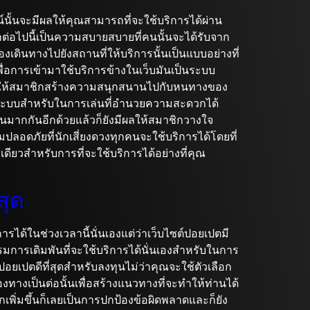
ั้นจะมีผลให้คุณสามารถที่จะใช้บริการได้ผ่าน
ีกต่อไปนี้เป็นความสบายสบายที่คนนั้นจะได้รับจาก
งเดินทางไปยังสถานที่ให้บริการนั้นเป็นแบบอย่างที่
ื่อการเข้ามาใช้บริการข้างในเว็บมันเป็นระบบ
งผลให้สมาชิกสร้างความสนุกสนานไปกับหนทางของ
ป็นระบบสำหรับในการเล่นที่อำนวยความสะดวกได้
มากกันอีกด้วยแล้วก็ยังมีผลให้สมาชิกวางใจ
ามปลอดภัยที่นักเสี่ยงดวงทุกคนจะใช้บริการได้โดยที่
ดียวสำหรับการที่จะใช้บริการได้อย่างที่คุณ
สุด
ด้ในช่วงเวลานี้นั่นเองแต่ว่าเว็บไซต์ปอยเปตมี
มการเดิมพันที่จะใช้บริการได้นั่นเองสำหรับในการ
ปอยเปตดีที่สุดสำหรับลงทุนไม่ว่าคุณจะใช้ตัวเลือก
่องทางเป็นต่อนั้นเพื่อสร้างแนวทางที่จะทำให้ท่านได้
กเพิ่มขึ้นก็เลยเป็นการปกป้องข้อผิดพลาดและก็ยัง