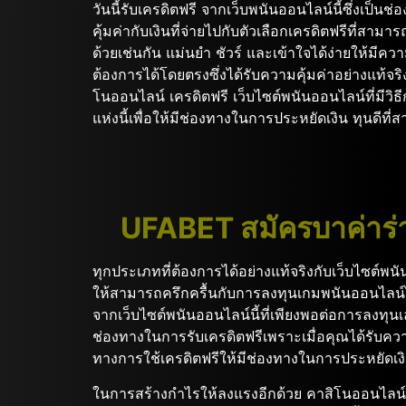
วันนี้รับเครดิตฟรี จากเว็บพนันออนไลน์นี้ซึ่งเป็น
คุ้มค่ากับเงินที่จ่ายไปกับตัวเลือกเครดิตฟรีที่สา
ด้วยเช่นกัน แม่นยำ ชัวร์ และเข้าใจได้ง่ายให้ม
ต้องการได้โดยตรงซึ่งได้รับความคุ้มค่าอย่างแท้จร
โนออนไลน์ เครดิตฟรี เว็บไซต์พนันออนไลน์ที่มีวิธ
แห่งนี้เพื่อให้มีช่องทางในการประหยัดเงิน ทุนดีท
UFABET สมัครบาค่าร่า
ทุกประเภทที่ต้องการได้อย่างแท้จริงกับเว็บไซต
ให้สามารถครึกครื้นกับการลงทุนเกมพนันออนไลน์ได้ฟ
จากเว็บไซต์พนันออนไลน์นี้ที่เพียงพอต่อการลงทุนเล
ช่องทางในการรับเครดิตฟรีเพราะเมื่อคุณได้รับควา
ทางการใช้เครดิตฟรีให้มีช่องทางในการประหยัดเง
ในการสร้างกำไรให้ลงแรงอีกด้วย คาสิโนออนไลน์ เคร