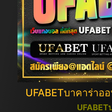
UFABETบาคาร่าออนไ
UFABETบ