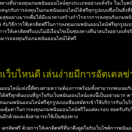
ช่องทางที่น่าลงทุนเกมพนันออนไลน์ทุกประเภทอย่างแท้จริง ในเว็บพนั
มารถสนุกกับการลงทุนในเกมพนันออนไลน์ได้ฟรีทุกรูปแบบซึ่งเป็นสิ่งท
ีความสุขอย่างมากเพื่อให้มีแนวทางสร้างกำไรจากการลงทุนกับเกมพ
ิง กับวิธีการใช้เครดิตฟรีในการลงทุนเกมพนันออนไลน์ฟรีทุกรูปแบบ
ีการให้เครดิตฟรีแบบไม่มีเงื่อนไขเป็นช่องทางที่น่าสนใจอย่างแท้
ี่สามารถลงทุนกับเกมพนันออนไลน์ได้ฟรี
เว็บไหนดี เล่นง่ายมีการอัตเดลข
์พนันออนไลน์แห่งนี้ที่ตรงตามความต้องการพร้อมทั้งสามารถพบเจ
รีทุกต้นแบบที่ถูกใจกับเว็บพนันออนไลน์แห่งนี้เป็นอย่างมาก คาสิ
่นเกมพนันออนไลน์ฟรีทุกรูปแบบเพียงสมัครเข้าใช้บริการกับเว็บไซต์
มคุ้มค่าในการลงทุนเกมพนันออนไลน์ฟรีในแต่ละรอบ สอดรับกับวิธีก
ินอีกด้วยและยังสามารถใช้เป็นช่องทาง
ดิตฟรี ด้วยการให้เครดิตฟรีที่น่าดึงดูดใจกับเว็บไซต์การพนันออน