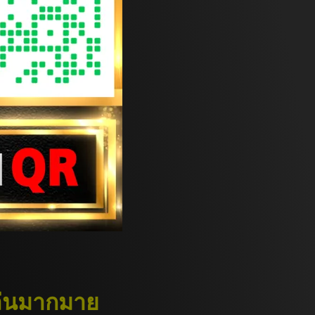
เล่นมากมาย