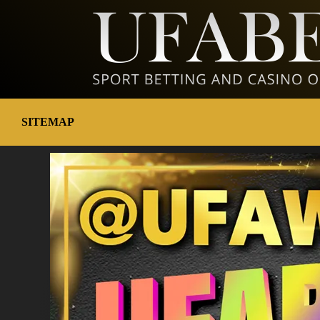
SITEMAP