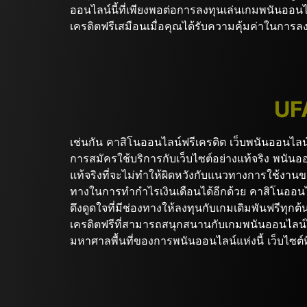
ออนไลน์นี้ที่เพียงพอต่อการลงทุนเล่นเกมพนันออนไล
เครดิตฟรีเสมือนเมื่อคุณได้รับความคุ้มค่าในกา
UFA
เช่นกัน คาสิโนออนไลน์ฟรีเครดิต เว็บพนันออนไลน์
การสมัครใช้บริการกับเว็บไซต์อย่างแท้จริง พนันอ
แท้จริงที่จะไม่ทำให้ผิดหวังกับแนวทางการใช้งานขอ
ทางในการทำกำไรเงินเดือนได้อีกด้วย คาสิโนออนไลน์
ดึงดูดใจที่มีช่องทางให้ลงทุนกับเกมเดิมพันฟรีทุกต
เครดิตฟรีที่สามารถสนุกสนานกับเกมพนันออนไลน์ไ
มหาศาลพื้นที่ของการพนันออนไลน์แห่งนี้ เว็บไซต์ท